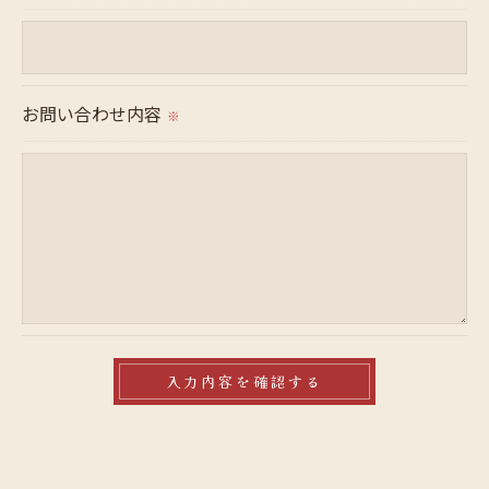
＜個人情報の安全管理＞
当社では、個人情報の漏洩等がなされないよう、適
切に安全管理対策を実施します。
お問い合わせ内容
※
＜個人情報を与えなかった場合に生じる結果＞
必要な情報を頂けない場合は、それに対応した当社
のサービスをご提供できない場合がございますので
予めご了承ください。
＜個人情報の開示･訂正・削除･利用停止の手続につ
いて＞
当社では、お客様の個人情報の開示･訂正･削除・利
用停止の手続を定めさせて頂いております。
ご本人である事を確認のうえ、対応させて頂きま