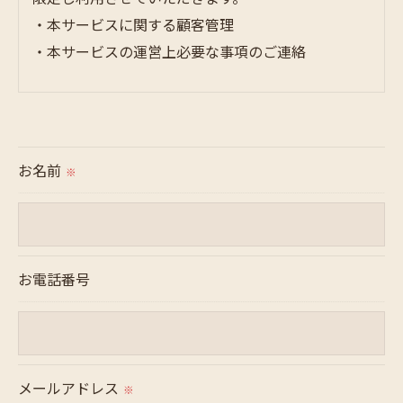
・本サービスに関する顧客管理
・本サービスの運営上必要な事項のご連絡
＜個人情報の提供について＞
当社ではお客様の同意を得た場合または法令に定め
られた場合を除き、
お名前
※
取得した個人情報を第三者に提供することはいたし
ません。
＜個人情報の委託について＞
お電話番号
当社では、利用目的の達成に必要な範囲において、
個人情報を外部に委託する場合があります。
これらの委託先に対しては個人情報保護契約等の措
置をとり、適切な監督を行います。
メールアドレス
※