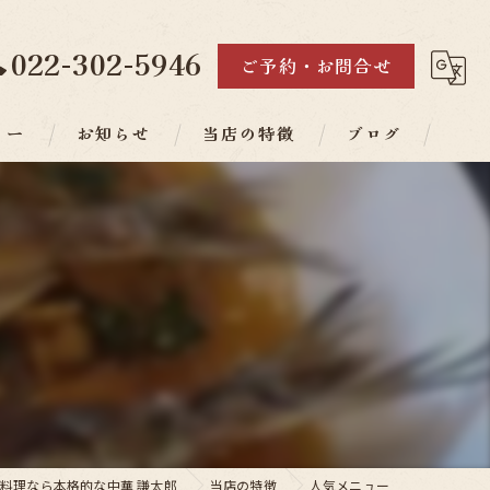
022-302-5946
ご予約・お問合せ
リー
お知らせ
当店の特徴
ブログ
ランチ
ディナー
素材
人気メニュー
コース
料理なら本格的な中華 謙太郎
当店の特徴
人気メニュー