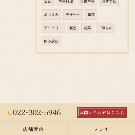
仙台
中華料理
本格中華
おすすめ
おつまみ
デザート
麺類
デリバリー
宴会
前菜
ご飯もの
飲み放題
022-302-5946
お問い合わせはこちら
店舗案内
ランチ