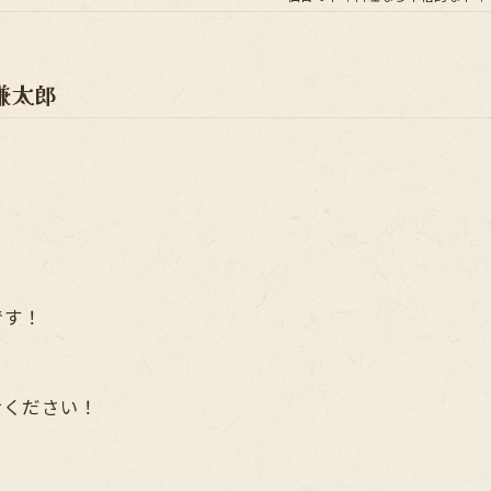
謙太郎
です！
せください！