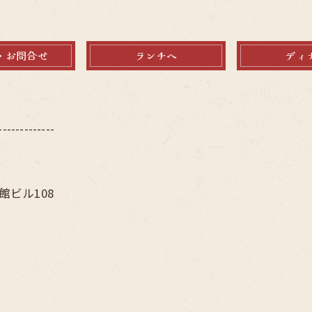
・お問合せ
ランチへ
ディ
-------------
館ビル108