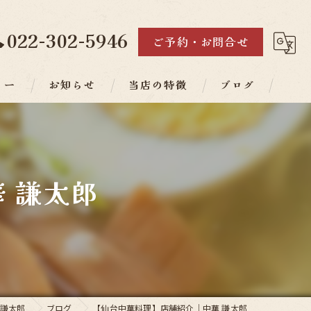
022-302-5946
ご予約・お問合せ
リー
お知らせ
当店の特徴
ブログ
ランチ
ディナー
 謙太郎
素材
人気メニュー
コース
 謙太郎
ブログ
【仙台中華料理】店舗紹介｜中華 謙太郎