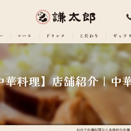
ー
コース
ドリンク
こだわり
ギャラ
中華料理】店舗紹介｜中華
仙台で中華料理なら本格的な中華